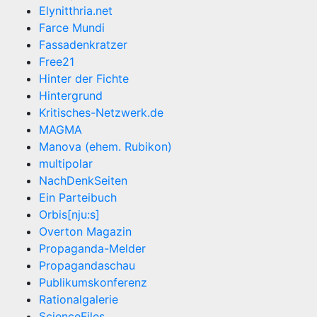
Elynitthria.net
Farce Mundi
Fassadenkratzer
Free21
Hinter der Fichte
Hintergrund
Kritisches-Netzwerk.de
MAGMA
Manova (ehem. Rubikon)
multipolar
NachDenkSeiten
Ein Parteibuch
Orbis[nju:s]
Overton Magazin
Propaganda-Melder
Propagandaschau
Publikumskonferenz
Rationalgalerie
ScienceFiles