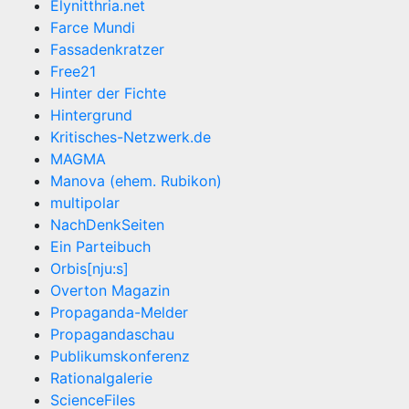
Elynitthria.net
Farce Mundi
Fassadenkratzer
Free21
Hinter der Fichte
Hintergrund
Kritisches-Netzwerk.de
MAGMA
Manova (ehem. Rubikon)
multipolar
NachDenkSeiten
Ein Parteibuch
Orbis[nju:s]
Overton Magazin
Propaganda-Melder
Propagandaschau
Publikumskonferenz
Rationalgalerie
ScienceFiles