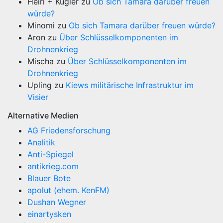
Heiri + Kugler
zu
Ob sich Tamara darüber freuen
würde?
Minomi
zu
Ob sich Tamara darüber freuen würde?
Aron
zu
Über Schlüsselkomponenten im
Drohnenkrieg
Mischa
zu
Über Schlüsselkomponenten im
Drohnenkrieg
Upling
zu
Kiews militärische Infrastruktur im
Visier
Alternative Medien
AG Friedensforschung
Analitik
Anti-Spiegel
antikrieg.com
Blauer Bote
apolut (ehem. KenFM)
Dushan Wegner
einartysken