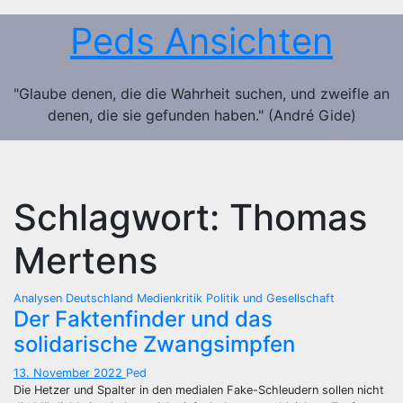
Zum
Peds Ansichten
Inhalt
springen
"Glaube denen, die die Wahrheit suchen, und zweifle an
denen, die sie gefunden haben." (André Gide)
Schlagwort:
Thomas
Mertens
Analysen
Deutschland
Medienkritik
Politik und Gesellschaft
Der Faktenfinder und das
solidarische Zwangsimpfen
13. November 2022
Ped
Die Hetzer und Spalter in den medialen Fake-Schleudern sollen nicht