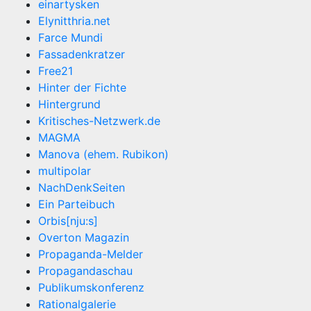
einartysken
Elynitthria.net
Farce Mundi
Fassadenkratzer
Free21
Hinter der Fichte
Hintergrund
Kritisches-Netzwerk.de
MAGMA
Manova (ehem. Rubikon)
multipolar
NachDenkSeiten
Ein Parteibuch
Orbis[nju:s]
Overton Magazin
Propaganda-Melder
Propagandaschau
Publikumskonferenz
Rationalgalerie