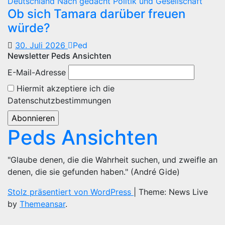
Deutschland
Nach gedacht
Politik und Gesellschaft
Ob sich Tamara darüber freuen
würde?
30. Juli 2026
Ped
Newsletter Peds Ansichten
E-Mail-Adresse
Hiermit akzeptiere ich die
Datenschutzbestimmungen
Peds Ansichten
"Glaube denen, die die Wahrheit suchen, und zweifle an
denen, die sie gefunden haben." (André Gide)
Stolz präsentiert von WordPress
|
Theme: News Live
by
Themeansar
.