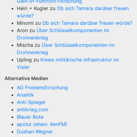
Gain-of-Function-Forschung
Heiri + Kugler
zu
Ob sich Tamara darüber freuen
würde?
Minomi
zu
Ob sich Tamara darüber freuen würde?
Aron
zu
Über Schlüsselkomponenten im
Drohnenkrieg
Mischa
zu
Über Schlüsselkomponenten im
Drohnenkrieg
Upling
zu
Kiews militärische Infrastruktur im
Visier
Alternative Medien
AG Friedensforschung
Analitik
Anti-Spiegel
antikrieg.com
Blauer Bote
apolut (ehem. KenFM)
Dushan Wegner