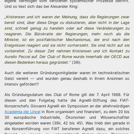
eigene Vermögen vom Verstehen systemischer Prozesse betrifft.
Und so liest sich das bei Alexander King:
„Kristensen und ich waren der Meinung, dass die Regierungen zwar
bereit sind, über diese Dinge zu diskutieren, aber nicht in der Lage
sind, schnell genug zu handeln oder auf diese Veränderungen zu
reagieren. Die Bürokratie der Regierungen, mehr noch als die
Minister, ist ein postfaktischer Mechanismus, der erst nach den
Ereignissen reagiert und sie nicht vorhersieht. Sie sind nicht auf sie
vorbereitet. Zu dieser Zeit nahmen Kristensen und ich Kontakt zu
Aurelio Peccei auf. Der Club of Rome wurde innerhalb der OECD aus
diesen Bedenken heraus gegründet.“
(39i).
Auch die weiteren Gründungsmitglieder waren im technokratischen
Geist vereint — und wurden genau deshalb in ihrem Ansinnen so
intensiv gefördert?
Als Gründungsdatum des
Club of Rome
gilt der 7. April 1968. Für
diesen und den Folgetag hatte die Agnelli-Stiftung des FIAT-
Konzernchefs Giovanni Agnelli ein Symposium an der altehrwürdigen
Academia dei Lincei
in Rom organisiert und finanziert, zu dem 20 bis
30 europäische Industrielle, Ökonomen und Wissenschaftler
eingeladen worden waren (39ii, 42 bis 45). Was trieb den gerade in
die Konzernführung von FIAT berufenen Agnelli dazu, ein solches