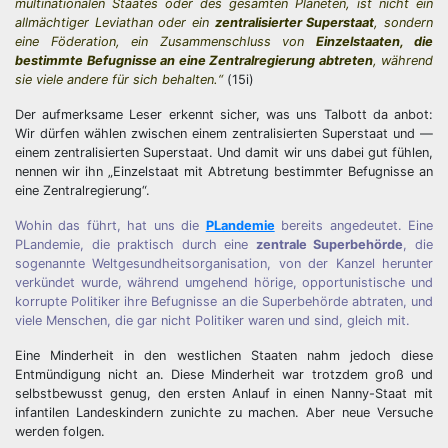
multinationalen Staates oder des gesamten Planeten, ist nicht ein
allmächtiger Leviathan oder ein
zentralisierter Superstaat
, sondern
eine Föderation, ein Zusammenschluss von
Einzelstaaten, die
bestimmte Befugnisse an eine Zentralregierung abtreten
, während
sie viele andere für sich behalten.“
(15i)
Der aufmerksame Leser erkennt sicher, was uns Talbott da anbot:
Wir dürfen wählen zwischen einem zentralisierten Superstaat und —
einem zentralisierten Superstaat. Und damit wir uns dabei gut fühlen,
nennen wir ihn „Einzelstaat mit Abtretung bestimmter Befugnisse an
eine Zentralregierung“.
Wohin das führt, hat uns die
PLandemie
bereits angedeutet. Eine
PLandemie, die praktisch durch eine
zentrale Superbehörde
, die
sogenannte Weltgesundheitsorganisation, von der Kanzel herunter
verkündet wurde, während umgehend hörige, opportunistische und
korrupte Politiker ihre Befugnisse an die Superbehörde abtraten, und
viele Menschen, die gar nicht Politiker waren und sind, gleich mit.
Eine Minderheit in den westlichen Staaten nahm jedoch diese
Entmündigung nicht an. Diese Minderheit war trotzdem groß und
selbstbewusst genug, den ersten Anlauf in einen Nanny-Staat mit
infantilen Landeskindern zunichte zu machen. Aber neue Versuche
werden folgen.