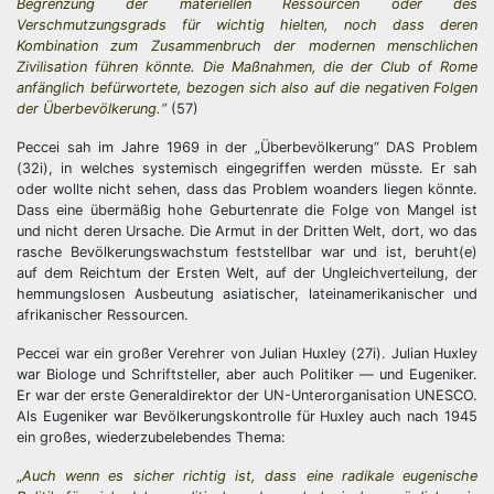
Begrenzung der materiellen Ressourcen oder des
Verschmutzungsgrads für wichtig hielten, noch dass deren
Kombination zum Zusammenbruch der modernen menschlichen
Zivilisation führen könnte. Die Maßnahmen, die der Club of Rome
anfänglich befürwortete, bezogen sich also auf die negativen Folgen
der Überbevölkerung.“
(57)
Peccei sah im Jahre 1969 in der „Überbevölkerung“ DAS Problem
(32i), in welches systemisch eingegriffen werden müsste. Er sah
oder wollte nicht sehen, dass das Problem woanders liegen könnte.
Dass eine übermäßig hohe Geburtenrate die Folge von Mangel ist
und nicht deren Ursache. Die Armut in der Dritten Welt, dort, wo das
rasche Bevölkerungswachstum feststellbar war und ist, beruht(e)
auf dem Reichtum der Ersten Welt, auf der Ungleichverteilung, der
hemmungslosen Ausbeutung asiatischer, lateinamerikanischer und
afrikanischer Ressourcen.
Peccei war ein großer Verehrer von Julian Huxley (27i). Julian Huxley
war Biologe und Schriftsteller, aber auch Politiker — und Eugeniker.
Er war der erste Generaldirektor der UN-Unterorganisation UNESCO.
Als Eugeniker war Bevölkerungskontrolle für Huxley auch nach 1945
ein großes, wiederzubelebendes Thema:
„
Auch wenn es sicher richtig ist, dass eine radikale eugenische