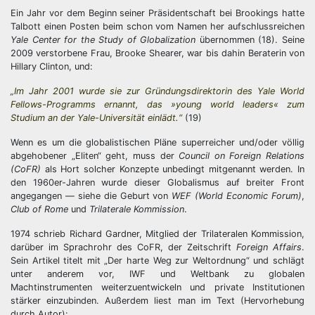
Ein Jahr vor dem Beginn seiner Präsidentschaft bei Brookings hatte
Talbott einen Posten beim schon vom Namen her aufschlussreichen
Yale Center for the Study of Globalization
übernommen (18). Seine
2009 verstorbene Frau, Brooke Shearer, war bis dahin Beraterin von
Hillary Clinton, und:
„Im Jahr 2001 wurde sie zur Gründungsdirektorin des Yale World
Fellows-Programms ernannt, das »young world leaders« zum
Studium an der Yale-Universität einlädt.“
(19)
Wenn es um die globalistischen Pläne superreicher und/oder völlig
abgehobener „Eliten“ geht, muss der
Council on Foreign Relations
(CoFR)
als Hort solcher Konzepte unbedingt mitgenannt werden. In
den 1960er-Jahren wurde dieser Globalismus auf breiter Front
angegangen — siehe die Geburt von
WEF (World Economic Forum)
,
Club of Rome
und
Trilaterale Kommission
.
1974 schrieb Richard Gardner, Mitglied der Trilateralen Kommission,
darüber im Sprachrohr des CoFR, der Zeitschrift
Foreign Affairs
.
Sein Artikel titelt mit „Der harte Weg zur Weltordnung“ und schlägt
unter anderem vor, IWF und Weltbank zu globalen
Machtinstrumenten weiterzuentwickeln und private Institutionen
stärker einzubinden. Außerdem liest man im Text (Hervorhebung
durch Autor):