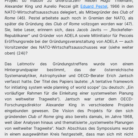
Projekt so massiv zu unterstützen? Neben Hugo Thiemann,
Alexander King und Aurelio Peccei gilt
Eduard Pestel
, 1966 in den
NATO-Wirtschaftsausschuss delegiert, als Mitbegründer des
Club of
Rome
(46). Pestel arbeitete auch noch in Gremien der NATO, als
später die Gründung des
Club of Rome
vollzogen worden war (47).
Sie, liebe Leser, erinnern sich, dass Jacob Javits — „Rockefeller-
Republikaner“ und Gründer von ADELA sowie Mitinitiator für Pecceis
Eröffnungsrede bei der Gründungsveranstaltung von ADELA — auch
Vorsitzender des NATO-Wirtschaftsausschusses war (siehe weiter
oben) (24i)?
Das Leitmotiv des Gründungstreffens wurde von einem
Hintergrundpapier bestimmt, das der österreichische
Systemanalytiker, Astrophysiker und OECD-Berater Erich Jantsch
verfasst hatte. Der Titel des Papiers lautete: „A tentative framework
for initiating system wide planning of world scope“ (zu deutsch: „Ein
vorläufiger Rahmen für die Einleitung einer systemweiten Planung
von weltweiter Tragweite“). Jantsch war unter dem OECD-
Forschungsdirektor Alexander King in verschiedene Projekte
eingebunden gewesen. Die Vision des Projekts für den sich
gründenden
Club of Rome
ging also bereits damals, im Jahre 1968,
weit über Analysen hinaus und thematisierte „systemweite Planungen
von weltweiter Tragweite“. Nach Abschluss des Symposiums wurde
in einem ausgewählten Kreis festgestellt, dass man sich mit nicht