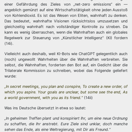
einer Gefährdung des Zieles von „net-zero emissions“ ein —
angeblich gemünzt auf eine Wirtschaftstätigkeit ohne jeden Ausstoß
von Kohlendioxid. Es ist das Wesen von Eliten, wahnhaft zu denken.
Das bedeutet, wahnhafte Visionen rücksichtslos umzusetzen und
gleichzeitig wahnhaft nach vollständiger Kontrolle zu streben. Da
kann es wenig überraschen, wenn die Wahnhaften auch ein globales
Regelwerk zur Steuerung von „Künstlicher Intelligenz“ (KI) fordern
(14i).
Vielleicht auch deshalb, weil KI-Bots wie ChatGPT gelegentlich auch
(noch) ungewollt Wahrheiten über die Wahnhaften verbreiten. Sie
selbst, die Wahnhaften, forderten den Bot auf, ein Gedicht über die
Trilaterale Kommission zu schreiben, wobei das Folgende geliefert
wurde:
„In secret meetings, you plan and conspire, To create a new order, of
which you aspire. Your goals are unclear, but some see the end, As
a world government, with you as its friend.“
(14ii)
Was ins Deutsche übersetzt in etwa so lautet:
„In geheimen Treffen plant und konspiriert Ihr, u
m eine neue Ordnung
zu schaffen, die Ihr anstrebt.
Eure Ziele sind unklar, doch manche
sehen das Ende, a
ls eine Weltregierung, mit Dir als Freund.“