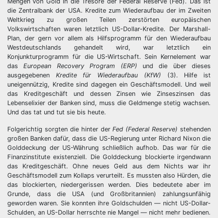
Mengen von Gold in die Tresore der Federal Reserve (Fed). Das ist
die Zentralbank der USA. Kredite zum Wiederaufbau der im Zweiten
Weltkrieg zu großen Teilen zerstörten europäischen
Volkswirtschaften waren letztlich US-Dollar-Kredite. Der Marshall-
Plan, der gern vor allem als Hilfsprogramm für den Wiederaufbau
Westdeutschlands gehandelt wird, war letztlich ein
Konjunkturprogramm für die US-Wirtschaft. Sein Kernelement war
das
European Recovery Program (ERP)
und die über dieses
ausgegebenen
Kredite für Wiederaufbau (KfW)
(3). Hilfe ist
uneigennützig, Kredite sind dagegen ein Geschäftsmodell. Und weil
das Kreditgeschäft und dessen Zinsen wie Zinseszinsen das
Lebenselixier der Banken sind, muss die Geldmenge stetig wachsen.
Und das tat und tut sie bis heute.
Folgerichtig sorgten die hinter der
Fed (Federal Reserve)
stehenden
großen Banken dafür, dass die US-Regierung unter Richard Nixon die
Golddeckung der US-Währung schließlich aufhob. Das war für die
Finanzinstitute existenziell. Die Golddeckung blockierte irgendwann
das Kreditgeschäft. Ohne neues Geld aus dem Nichts war ihr
Geschäftsmodell zum Kollaps verurteilt. Es mussten also Hürden, die
das blockierten, niedergerissen werden. Dies bedeutete aber im
Grunde, dass die USA (und Großbritannien) zahlungsunfähig
geworden waren. Sie konnten ihre Goldschulden — nicht US-Dollar-
Schulden, an US-Dollar herrschte nie Mangel — nicht mehr bedienen.