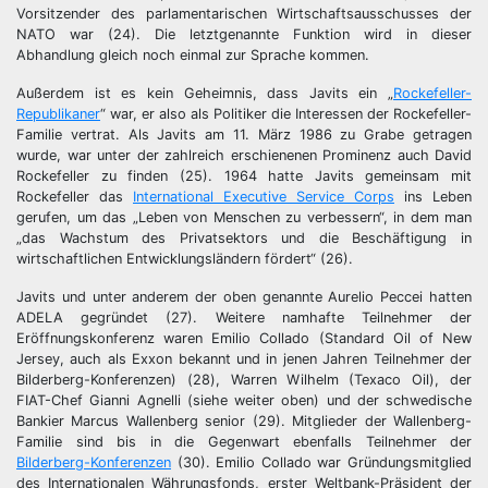
Vorsitzender des parlamentarischen Wirtschaftsausschusses der
NATO war (24). Die letztgenannte Funktion wird in dieser
Abhandlung gleich noch einmal zur Sprache kommen.
Außerdem ist es kein Geheimnis, dass Javits ein „
Rockefeller-
Republikaner
“ war, er also als Politiker die Interessen der Rockefeller-
Familie vertrat. Als Javits am 11. März 1986 zu Grabe getragen
wurde, war unter der zahlreich erschienenen Prominenz auch David
Rockefeller zu finden (25). 1964 hatte Javits gemeinsam mit
Rockefeller das
International Executive Service Corps
ins Leben
gerufen, um das „Leben von Menschen zu verbessern“, in dem man
„das Wachstum des Privatsektors und die Beschäftigung in
wirtschaftlichen Entwicklungsländern fördert“ (26).
Javits und unter anderem der oben genannte Aurelio Peccei hatten
ADELA gegründet (27). Weitere namhafte Teilnehmer der
Eröffnungskonferenz waren Emilio Collado (Standard Oil of New
Jersey, auch als Exxon bekannt und in jenen Jahren Teilnehmer der
Bilderberg-Konferenzen) (28), Warren Wilhelm (Texaco Oil), der
FIAT-Chef Gianni Agnelli (siehe weiter oben) und der schwedische
Bankier Marcus Wallenberg senior (29). Mitglieder der Wallenberg-
Familie sind bis in die Gegenwart ebenfalls Teilnehmer der
Bilderberg-Konferenzen
(30). Emilio Collado war Gründungsmitglied
des Internationalen Währungsfonds, erster Weltbank-Präsident der