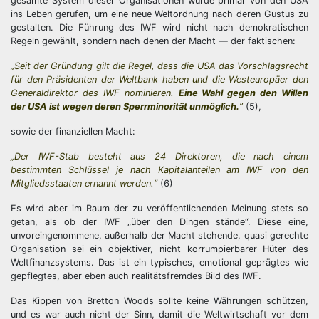
gesamte System dieser Organisationen wurde primär von den USA
ins Leben gerufen, um eine neue Weltordnung nach deren Gustus zu
gestalten. Die Führung des IWF wird nicht nach demokratischen
Regeln gewählt, sondern nach denen der Macht — der faktischen:
„Seit der Gründung gilt die Regel, dass die USA das Vorschlagsrecht
für den Präsidenten der Weltbank haben und die Westeuropäer den
Generaldirektor des IWF nominieren.
Eine Wahl gegen den Willen
der USA ist wegen deren Sperrminorität unmöglich.
”
(5),
sowie der finanziellen Macht:
„Der IWF-Stab besteht aus 24 Direktoren, die nach einem
bestimmten Schlüssel je nach Kapitalanteilen am IWF von den
Mitgliedsstaaten ernannt werden.“
(6)
Es wird aber im Raum der zu veröffentlichenden Meinung stets so
getan, als ob der IWF „über den Dingen stände“. Diese eine,
unvoreingenommene, außerhalb der Macht stehende, quasi gerechte
Organisation sei ein objektiver, nicht korrumpierbarer Hüter des
Weltfinanzsystems. Das ist ein typisches, emotional geprägtes wie
gepflegtes, aber eben auch realitätsfremdes Bild des IWF.
Das Kippen von Bretton Woods sollte keine Währungen schützen,
und es war auch nicht der Sinn, damit die Weltwirtschaft vor dem