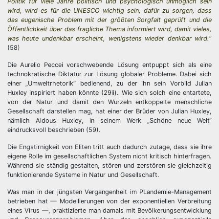
Politik für viele Jahre politisch und psychologisch unmöglich sein
wird, wird es für die UNESCO wichtig sein, dafür zu sorgen, dass
das eugenische Problem mit der größten Sorgfalt geprüft und die
Öffentlichkeit über das fragliche Thema informiert wird, damit vieles,
was heute undenkbar erscheint, wenigstens wieder denkbar wird.
”
(58)
Die Aurelio Peccei vorschwebende Lösung entpuppt sich als eine
technokratische Diktatur zur Lösung globaler Probleme. Dabei sich
einer „Umweltrhetorik“ bedienend, zu der ihn sein Vorbild Julian
Huxley inspiriert haben könnte (29ii). Wie sich solch eine entartete,
von der Natur und damit den Wurzeln entkoppelte menschliche
Gesellschaft darstellen mag, hat einer der Brüder von Julian Huxley,
nämlich Aldous Huxley, in seinem Werk „Schöne neue Welt“
eindrucksvoll beschrieben (59).
Die Engstirnigkeit von Eliten tritt auch dadurch zutage, dass sie ihre
eigene Rolle im gesellschaftlichen System nicht kritisch hinterfragen.
Während sie ständig gestalten, stören und zerstören sie gleichzeitig
funktionierende Systeme in Natur und Gesellschaft.
Was man in der jüngsten Vergangenheit im PLandemie-Management
betrieben hat — Modellierungen von der exponentiellen Verbreitung
eines Virus —, praktizierte man damals mit Bevölkerungsentwicklung