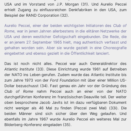
USA und im Vorstand von J.P. Morgan (31). Und Aurelio Peccei
erhielt Zugang zu einflussreichen Denkfabriken in den USA, zum
Beispiel der RAND Corporation (32).
Aurelio Peccei, einer der beiden wichtigsten Initiatoren des
Club of
Rome
, war in jenen Jahren allerbestens in die elitären Netzwerke der
USA und deren westlicher Gefolgschaft eingebunden. Die Rede, die
er an jenem 27. September 1965 hielt, mag authentisch verfasst und
gehalten worden sein. Aber sie wurde gezielt in eine Choreografie
eingebettet und ebenso gezielt in die Öffentlichkeit lanciert.
Das ist noch nicht alles. Peccei war auch Generaldirektor des
Atlantic Institute
(33). Diese Einrichtung wurde 1961 auf Betreiben
der NATO ins Leben gerufen. Zudem wurde das Atlantic Institute bis
zum Jahre 1973 von der
Ford Foundation
mit über einer Million US-
Dollar bezuschusst (34). Fast genau ein Jahr vor der Gründung des
Club of Rome
nahm Peccei auch an einer von der NATO
durchgeführten Konferenz im französischen Deauville teil. Der weiter
oben besprochene Jacob Javits ist im dazu verfügbaren Dokument
nicht weniger als 46 Mal zu finden (Peccei zwei Mal) (33i). Die
beiden Männer sind sich sicher über den Weg gelaufen. Und
ebenfalls im Jahre 1967 wurde Aurelio Peccei ein weiteres Mal zur
Bilderberg-Konferenz eingeladen (35).