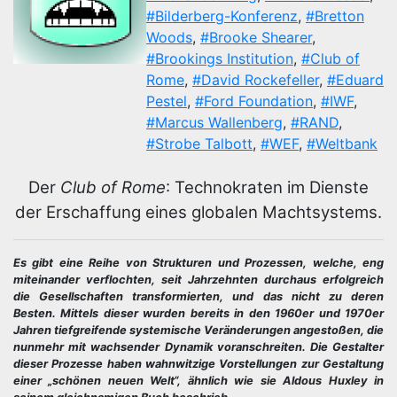
#Bilderberg-Konferenz
,
#Bretton
Woods
,
#Brooke Shearer
,
#Brookings Institution
,
#Club of
Rome
,
#David Rockefeller
,
#Eduard
Pestel
,
#Ford Foundation
,
#IWF
,
#Marcus Wallenberg
,
#RAND
,
#Strobe Talbott
,
#WEF
,
#Weltbank
Der
Club of Rome
: Technokraten im Dienste
der Erschaffung eines globalen Machtsystems.
Es gibt eine Reihe von Strukturen und Prozessen, welche, eng
miteinander verflochten, seit Jahrzehnten durchaus erfolgreich
die Gesellschaften transformierten, und das nicht zu deren
Besten. Mittels dieser wurden bereits in den 1960er und 1970er
Jahren tiefgreifende systemische Veränderungen angestoßen, die
nunmehr mit wachsender Dynamik voranschreiten. Die Gestalter
dieser Prozesse haben wahnwitzige Vorstellungen zur Gestaltung
einer „schönen neuen Welt“, ähnlich wie sie Aldous Huxley in