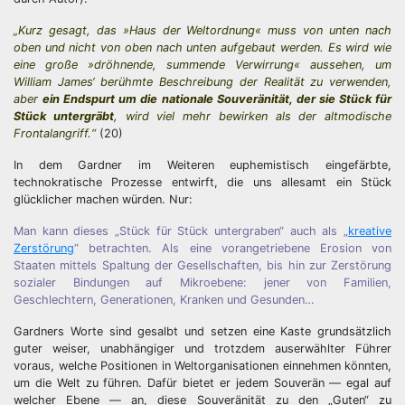
„Kurz gesagt, das »Haus der Weltordnung« muss von unten nach
oben und nicht von oben nach unten aufgebaut werden. Es wird wie
eine große »dröhnende, summende Verwirrung« aussehen, um
William James‘ berühmte Beschreibung der Realität zu verwenden,
aber
ein Endspurt um die nationale Souveränität, der sie Stück für
Stück untergräbt
, wird viel mehr bewirken als der altmodische
Frontalangriff.“
(20)
In dem Gardner im Weiteren euphemistisch eingefärbte,
technokratische Prozesse entwirft, die uns allesamt ein Stück
glücklicher machen würden. Nur:
Man kann dieses „Stück für Stück untergraben“ auch als „
kreative
Zerstörung
“ betrachten. Als eine vorangetriebene Erosion von
Staaten mittels Spaltung der Gesellschaften, bis hin zur Zerstörung
sozialer Bindungen auf Mikroebene: jener von Familien,
Geschlechtern, Generationen, Kranken und Gesunden…
Gardners Worte sind gesalbt und setzen eine Kaste grundsätzlich
guter weiser, unabhängiger und trotzdem auserwählter Führer
voraus, welche Positionen in Weltorganisationen einnehmen könnten,
um die Welt zu führen. Dafür bietet er jedem Souverän — egal auf
welcher Ebene — an, diese Souveränität zu den „Guten“ zu