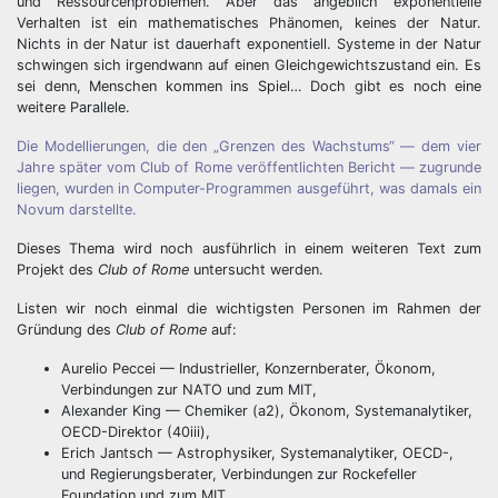
und Ressourcenproblemen. Aber das angeblich exponentielle
Verhalten ist ein mathematisches Phänomen, keines der Natur.
Nichts in der Natur ist dauerhaft exponentiell. Systeme in der Natur
schwingen sich irgendwann auf einen Gleichgewichtszustand ein. Es
sei denn, Menschen kommen ins Spiel… Doch gibt es noch eine
weitere Parallele.
Die Modellierungen, die den „Grenzen des Wachstums“ — dem vier
Jahre später vom Club of Rome veröffentlichten Bericht — zugrunde
liegen, wurden in Computer-Programmen ausgeführt, was damals ein
Novum darstellte.
Dieses Thema wird noch ausführlich in einem weiteren Text zum
Projekt des
Club of Rome
untersucht werden.
Listen wir noch einmal die wichtigsten Personen im Rahmen der
Gründung des
Club of Rome
auf:
Aurelio Peccei — Industrieller, Konzernberater, Ökonom,
Verbindungen zur NATO und zum MIT,
Alexander King — Chemiker (a2), Ökonom, Systemanalytiker,
OECD-Direktor (40iii),
Erich Jantsch — Astrophysiker, Systemanalytiker, OECD-,
und Regierungsberater, Verbindungen zur Rockefeller
Foundation und zum MIT,