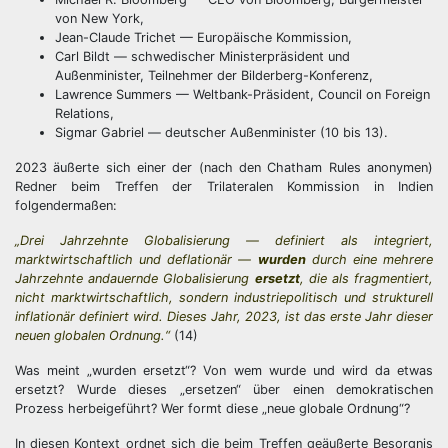
von New York,
Jean-Claude Trichet — Europäische Kommission,
Carl Bildt — schwedischer Ministerpräsident und
Außenminister, Teilnehmer der Bilderberg-Konferenz,
Lawrence Summers — Weltbank-Präsident, Council on Foreign
Relations,
Sigmar Gabriel — deutscher Außenminister (10 bis 13).
2023 äußerte sich einer der (nach den Chatham Rules anonymen)
Redner beim Treffen der Trilateralen Kommission in Indien
folgendermaßen:
„Drei Jahrzehnte Globalisierung — definiert als integriert,
marktwirtschaftlich und deflationär —
wurden
durch eine mehrere
Jahrzehnte andauernde Globalisierung
ersetzt
, die als fragmentiert,
nicht marktwirtschaftlich, sondern industriepolitisch und strukturell
inflationär definiert wird. Dieses Jahr, 2023, ist das erste Jahr dieser
neuen globalen Ordnung.“
(14)
Was meint „wurden ersetzt“? Von wem wurde und wird da etwas
ersetzt? Wurde dieses „ersetzen“ über einen demokratischen
Prozess herbeigeführt? Wer formt diese „neue globale Ordnung“?
In diesen Kontext ordnet sich die beim Treffen geäußerte Besorgnis