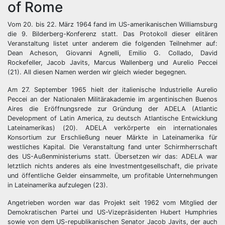
of Rome
Vom 20. bis 22. März 1964 fand im US-amerikanischen Williamsburg
die 9. Bilderberg-Konferenz statt. Das Protokoll dieser elitären
Veranstaltung listet unter anderem die folgenden Teilnehmer auf:
Dean Acheson, Giovanni Agnelli, Emilio G. Collado, David
Rockefeller, Jacob Javits, Marcus Wallenberg und Aurelio Peccei
(21). All diesen Namen werden wir gleich wieder begegnen.
Am 27. September 1965 hielt der italienische Industrielle Aurelio
Peccei an der Nationalen Militärakademie im argentinischen Buenos
Aires die Eröffnungsrede zur Gründung der ADELA (Atlantic
Development of Latin America, zu deutsch Atlantische Entwicklung
Lateinamerikas) (20). ADELA verkörperte ein internationales
Konsortium zur Erschließung neuer Märkte in Lateinamerika für
westliches Kapital. Die Veranstaltung fand unter Schirmherrschaft
des US-Außenministeriums statt. Übersetzen wir das: ADELA war
letztlich nichts anderes als eine Investmentgesellschaft, die private
und öffentliche Gelder einsammelte, um profitable Unternehmungen
in Lateinamerika aufzulegen (23).
Angetrieben worden war das Projekt seit 1962 vom Mitglied der
Demokratischen Partei und US-Vizepräsidenten Hubert Humphries
sowie von dem US-republikanischen Senator Jacob Javits, der auch