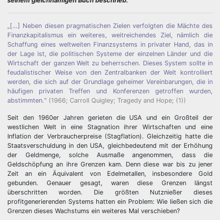
seinem gleichnamigen Buch beschrieb.
„[…] Neben diesen pragmatischen Zielen verfolgten die Mächte des
Finanzkapitalismus ein weiteres, weitreichendes Ziel, nämlich die
Schaffung eines weltweiten Finanzsystems in privater Hand, das in
der Lage ist, die politischen Systeme der einzelnen Länder und die
Wirtschaft der ganzen Welt zu beherrschen. Dieses System sollte in
feudalistischer Weise von den Zentralbanken der Welt kontrolliert
werden, die sich auf der Grundlage geheimer Vereinbarungen, die in
häufigen privaten Treffen und Konferenzen getroffen wurden,
abstimmten.“
(1966; Carroll Quigley; Tragedy and Hope; (1))
Seit den 1960er Jahren gerieten die USA und ein Großteil der
westlichen Welt in eine Stagnation ihrer Wirtschaften und eine
Inflation der Verbraucherpreise (Stagflation). Gleichzeitig hatte die
Staatsverschuldung in den USA, gleichbedeutend mit der Erhöhung
der Geldmenge, solche Ausmaße angenommen, dass die
Geldschöpfung an ihre Grenzen kam. Denn diese war bis zu jener
Zeit an ein Äquivalent von Edelmetallen, insbesondere Gold
gebunden. Genauer gesagt, waren diese Grenzen längst
überschritten worden. Die größten Nutznießer dieses
profitgenerierenden Systems hatten ein Problem: Wie ließen sich die
Grenzen dieses Wachstums ein weiteres Mal verschieben?