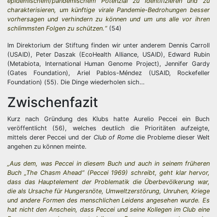
epidemischem/pandemischem Potenzial zu identifizieren und zu
charakterisieren, um künftige virale Pandemie-Bedrohungen besser
vorhersagen und verhindern zu können und um uns alle vor ihren
schlimmsten Folgen zu schützen.“
(54)
Im Direktorium der Stiftung finden wir unter anderem Dennis Carroll
(USAID), Peter Daszak (EcoHealth Alliance, USAID), Edward Rubin
(Metabiota, International Human Genome Project), Jennifer Gardy
(Gates Foundation), Ariel Pablos-Méndez (USAID, Rockefeller
Foundation) (55). Die Dinge wiederholen sich…
Zwischenfazit
Kurz nach Gründung des Klubs hatte Aurelio Peccei ein Buch
veröffentlicht (56), welches deutlich die Prioritäten aufzeigte,
mittels derer Peccei und der
Club of Rome
die Probleme dieser Welt
angehen zu können meinte.
„Aus dem, was Peccei in diesem Buch und auch in seinem früheren
Buch „The Chasm Ahead“ (Peccei 1969) schreibt, geht klar hervor,
dass das Hauptelement der Problematik die Überbevölkerung war,
die als Ursache für Hungersnöte, Umweltzerstörung, Unruhen, Kriege
und andere Formen des menschlichen Leidens angesehen wurde. Es
hat nicht den Anschein, dass Peccei und seine Kollegen im Club eine