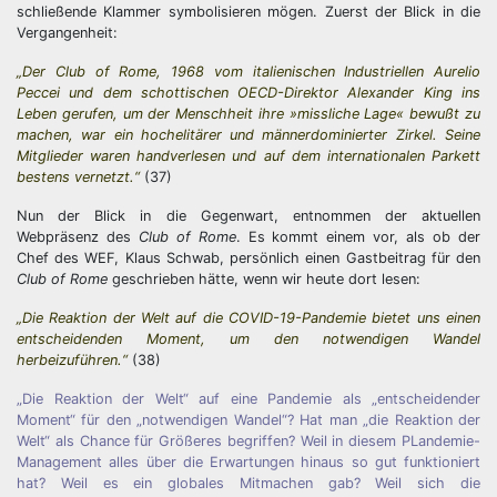
schließende Klammer symbolisieren mögen. Zuerst der Blick in die
Vergangenheit:
„Der Club of Rome, 1968 vom italienischen Industriellen Aurelio
Peccei und dem schottischen OECD-Direktor Alexander King ins
Leben gerufen, um der Menschheit ihre »missliche Lage« bewußt zu
machen, war ein hochelitärer und männerdominierter Zirkel. Seine
Mitglieder waren handverlesen und auf dem internationalen Parkett
bestens vernetzt.“
(37)
Nun der Blick in die Gegenwart, entnommen der aktuellen
Webpräsenz des
Club of Rome
. Es kommt einem vor, als ob der
Chef des WEF, Klaus Schwab, persönlich einen Gastbeitrag für den
Club of Rome
geschrieben hätte, wenn wir heute dort lesen:
„Die Reaktion der Welt auf die COVID-19-Pandemie bietet uns einen
entscheidenden Moment, um den notwendigen Wandel
herbeizuführen.“
(38)
„Die Reaktion der Welt“ auf eine Pandemie als „entscheidender
Moment“ für den „notwendigen Wandel“? Hat man „die Reaktion der
Welt“ als Chance für Größeres begriffen? Weil in diesem PLandemie-
Management alles über die Erwartungen hinaus so gut funktioniert
hat? Weil es ein globales Mitmachen gab? Weil sich die