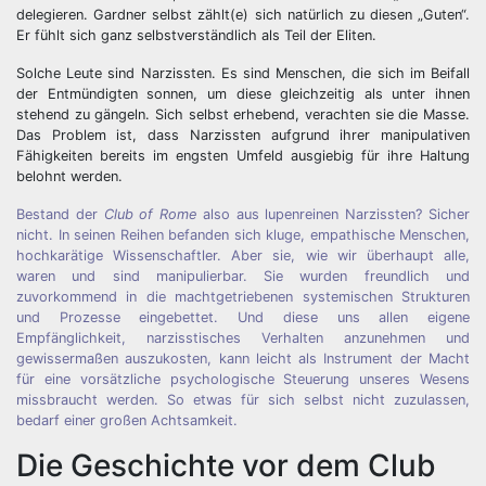
delegieren. Gardner selbst zählt(e) sich natürlich zu diesen „Guten“.
Er fühlt sich ganz selbstverständlich als Teil der Eliten.
Solche Leute sind Narzissten. Es sind Menschen, die sich im Beifall
der Entmündigten sonnen, um diese gleichzeitig als unter ihnen
stehend zu gängeln. Sich selbst erhebend, verachten sie die Masse.
Das Problem ist, dass Narzissten aufgrund ihrer manipulativen
Fähigkeiten bereits im engsten Umfeld ausgiebig für ihre Haltung
belohnt werden.
Bestand der
Club of Rome
also aus lupenreinen Narzissten? Sicher
nicht. In seinen Reihen befanden sich kluge, empathische Menschen,
hochkarätige Wissenschaftler. Aber sie, wie wir überhaupt alle,
waren und sind manipulierbar. Sie wurden freundlich und
zuvorkommend in die machtgetriebenen systemischen Strukturen
und Prozesse eingebettet. Und diese uns allen eigene
Empfänglichkeit, narzisstisches Verhalten anzunehmen und
gewissermaßen auszukosten, kann leicht als Instrument der Macht
für eine vorsätzliche psychologische Steuerung unseres Wesens
missbraucht werden. So etwas für sich selbst nicht zuzulassen,
bedarf einer großen Achtsamkeit.
Die Geschichte vor dem Club