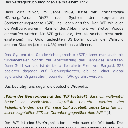
Den Vertragsbruch umgingen sie mit einem Trick.
Denn kurz zuvor, im Jahre 1969, hatte der
Internationale
Währungsfonds (IWF)
das System der sogenannten
Sonderziehungsrechte (SZR) ins Leben gerufen. Der IWF wie auch
die Weltbank waren im Rahmen des Abkommens von Bretton Woods
erschaffen worden. Die SZR geben vor, den (als solchen nicht mehr
existenten) mit Gold gedeckten US-Dollar durch die Währung
anderer Staaten (als den USA) ersetzen zu können.
Das System der Sonderziehungsrechte (SZR) kann man auch als
fundamentalen Schritt zur Abschaffung des Bargeldes einstufen.
Denn Gold war und ist de facto die reinste Form von Bargeld. SZR
basieren dagegen auf Buchungskonten, die bei einer global
agierenden Organisation, eben dem IWF, geführt werden.
Das bestätigt uns sogar die deutsche Wikipedia:
„
Wenn der Gouverneursrat des IWF feststellt
, dass ein weltweiter
Bedarf an zusätzlicher Liquidität besteht, werden den
Teilnehmerländern des IWF neue SZR zugeteilt. Jedes Land hat mit
seinen zugeteilten SZR ein Guthaben gegenüber dem IWF.“
(4)
Der IWF ist eine UN-Organisation — wie auch die Weltbank. Das