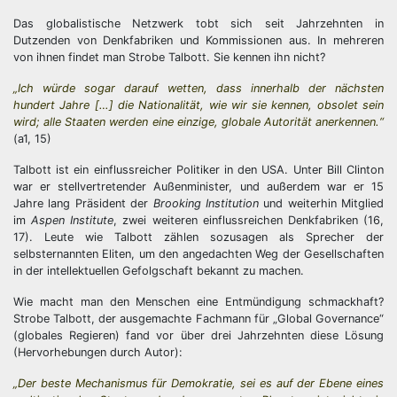
Das globalistische Netzwerk tobt sich seit Jahrzehnten in
Dutzenden von Denkfabriken und Kommissionen aus. In mehreren
von ihnen findet man Strobe Talbott. Sie kennen ihn nicht?
„Ich würde sogar darauf wetten, dass innerhalb der nächsten
hundert Jahre […] die Nationalität, wie wir sie kennen, obsolet sein
wird; alle Staaten werden eine einzige, globale Autorität anerkennen.“
(a1, 15)
Talbott ist ein einflussreicher Politiker in den USA. Unter Bill Clinton
war er stellvertretender Außenminister, und außerdem war er 15
Jahre lang Präsident der
Brooking Institution
und weiterhin Mitglied
im
Aspen Institute
, zwei weiteren einflussreichen Denkfabriken (16,
17). Leute wie Talbott zählen sozusagen als Sprecher der
selbsternannten Eliten, um den angedachten Weg der Gesellschaften
in der intellektuellen Gefolgschaft bekannt zu machen.
Wie macht man den Menschen eine Entmündigung schmackhaft?
Strobe Talbott, der ausgemachte Fachmann für „Global Governance“
(globales Regieren) fand vor über drei Jahrzehnten diese Lösung
(Hervorhebungen durch Autor):
„Der beste Mechanismus für Demokratie, sei es auf der Ebene eines