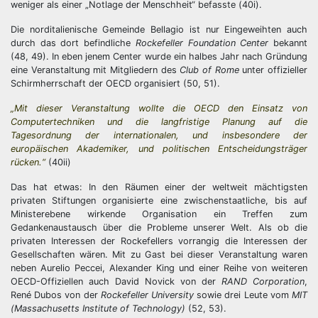
weniger als einer „Notlage der Menschheit“ befasste (40i).
Die norditalienische Gemeinde Bellagio ist nur Eingeweihten auch
durch das dort befindliche
Rockefeller Foundation Center
bekannt
(48, 49). In eben jenem Center wurde ein halbes Jahr nach Gründung
eine Veranstaltung mit Mitgliedern des
Club of Rome
unter offizieller
Schirmherrschaft der OECD organisiert (50, 51).
„Mit dieser Veranstaltung wollte die OECD den Einsatz von
Computertechniken und die langfristige Planung auf die
Tagesordnung der internationalen, und insbesondere der
europäischen Akademiker, und politischen Entscheidungsträger
rücken.“
(40ii)
Das hat etwas: In den Räumen einer der weltweit mächtigsten
privaten Stiftungen organisierte eine zwischenstaatliche, bis auf
Ministerebene wirkende Organisation ein Treffen zum
Gedankenaustausch über die Probleme unserer Welt. Als ob die
privaten Interessen der Rockefellers vorrangig die Interessen der
Gesellschaften wären. Mit zu Gast bei dieser Veranstaltung waren
neben Aurelio Peccei, Alexander King und einer Reihe von weiteren
OECD-Offiziellen auch David Novick von der
RAND Corporation
,
René Dubos von der
Rockefeller University
sowie drei Leute vom
MIT
(Massachusetts Institute of Technology)
(52, 53).