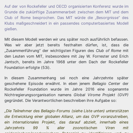
Auf der von Rockefeller und OECD organisierten Konferenz wurde im
Grunde die zukünftige Zusammenarbeit zwischen dem MIT und dem
Club of Rome besprochen. Das MIT würde die „Besorgnisse“ des
Klubs maßgeschneidert in ein passendes computerbasiertes Modell
gießen.
Mit diesem Modell werden wir uns später noch ausführlich befassen.
Was wir aber jetzt bereits festhalten dürfen, ist, dass die
„Zusammenführung“ der wichtigsten Figuren des
Club of Rome
mit
den Leuten vom MIT, insbesondere mit Jay W. Forrester und Erich
Jantsch, bereits im Jahre 1968 unter dem Dach der Rockefeller
Foundation erfolgte (53i).
In diesem Zusammenhang sei noch eine Jahrzehnte später
geschehene Episode erwähnt. In eben jenem
Bellagio Center
der
Rockefeller Foundation wurde im Jahre 2016 eine sogenannte
Nichtregierungsorganisation namens
Global Virome Projekt (GVP)
gegründet. Die Verantwortlichen beschreiben ihre Aufgabe so:
„Die Teilnehmer des Bellagio-Forums (siehe Liste unten) unterstützen
die Entwicklung einer globalen Allianz, um das GVP voranzutreiben,
ein internationales Projekt, das darauf abzielt, innerhalb eines
Jahrzehnts 99 % aller zoonotischen Viren mit