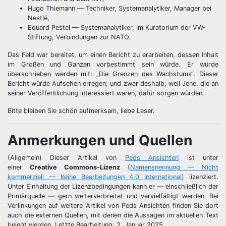
Hugo Thiemann — Techniker, Systemanalytiker, Manager bei
Nestlé,
Eduard Pestel — Systemanalytiker, im Kuratorium der VW-
Stiftung, Verbindungen zur NATO.
Das Feld war bereitet, um einen Bericht zu erarbeiten, dessen Inhalt
im Großen und Ganzen vorbestimmt sein würde. Er würde
überschrieben werden mit: „Die Grenzen des Wachstums“. Dieser
Bericht würde Aufsehen erregen; und zwar deshalb, weil Jene, die an
seiner Veröffentlichung interessiert waren, dafür sorgen würden.
Bitte bleiben Sie schön aufmerksam, liebe Leser.
Anmerkungen und Quellen
(Allgemein) Dieser Artikel von
Peds Ansichten
ist unter
einer
Creative Commons-Lizenz
(
Namensnennung — Nicht
kommerziell
—
Keine Bearbeitungen 4.0 International
) lizenziert.
Unter Einhaltung der Lizenzbedingungen kann er — einschließlich der
Primärquelle — gern weiterverbreitet und vervielfältigt werden. Bei
Verlinkungen auf weitere Artikel von Peds Ansichten finden Sie dort
auch die externen Quellen, mit denen die Aussagen im aktuellen Text
belegt werden. Letzte Bearbeitung: 2. Januar 2025.