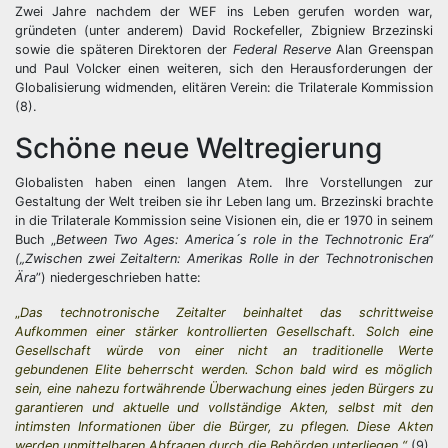
Zwei Jahre nachdem der WEF ins Leben gerufen worden war,
gründeten (unter anderem) David Rockefeller, Zbigniew Brzezinski
sowie die späteren Direktoren der
Federal Reserve
Alan Greenspan
und Paul Volcker einen weiteren, sich den Herausforderungen der
Globalisierung widmenden, elitären Verein: die Trilaterale Kommission
(8).
Schöne neue Weltregierung
Globalisten haben einen langen Atem. Ihre Vorstellungen zur
Gestaltung der Welt treiben sie ihr Leben lang um. Brzezinski brachte
in die Trilaterale Kommission seine Visionen ein, die er 1970 in seinem
Buch „
Between Two Ages: America´s role in the Technotronic Era“
(„Zwischen zwei Zeitaltern: Amerikas Rolle in der Technotronischen
Ära
”) niedergeschrieben hatte:
„
Das technotronische Zeitalter beinhaltet das schrittweise
Aufkommen einer stärker kontrollierten Gesellschaft. Solch eine
Gesellschaft würde von einer nicht an traditionelle Werte
gebundenen Elite beherrscht werden. Schon bald wird es möglich
sein, eine nahezu fortwährende Überwachung eines jeden Bürgers zu
garantieren und aktuelle und vollständige Akten, selbst mit den
intimsten Informationen über die Bürger, zu pflegen. Diese Akten
werden unmittelbaren Abfragen durch die Behörden unterliegen.“
(9)